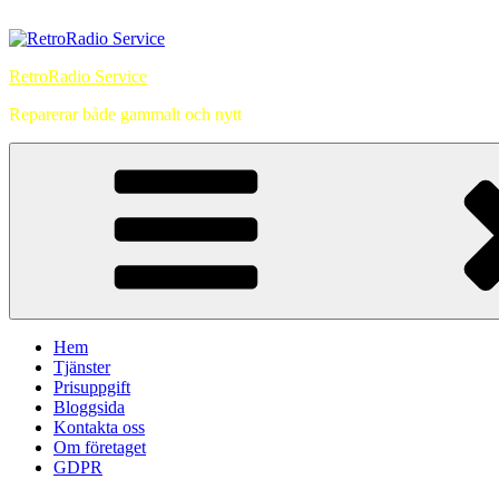
Hoppa
till
innehåll
RetroRadio Service
Reparerar både gammalt och nytt
Hem
Tjänster
Prisuppgift
Bloggsida
Kontakta oss
Om företaget
GDPR