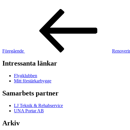
Inläggsnavigering
Föregående
inlägg
Föregående
Renoveri
Intressanta länkar
Flygklubben
Mitt förstärkarbygge
Samarbets partner
LJ Teknik & Rehabservice
UNA Portar AB
Arkiv