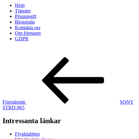
Hem
Tjänster
Prisuppgift
Bloggsida
Kontakta oss
Om företaget
GDPR
Inläggsnavigering
Föregående
inlägg
Föregående
SONY
STRD-965
Intressanta länkar
Flygklubben