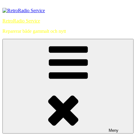
Hoppa
till
innehåll
RetroRadio Service
Reparerar både gammalt och nytt
Meny