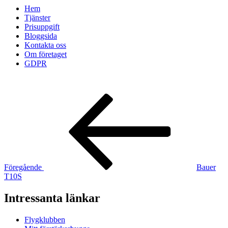
Hem
Tjänster
Prisuppgift
Bloggsida
Kontakta oss
Om företaget
GDPR
Inläggsnavigering
Föregående
inlägg
Föregående
Bauer
T10S
Intressanta länkar
Flygklubben