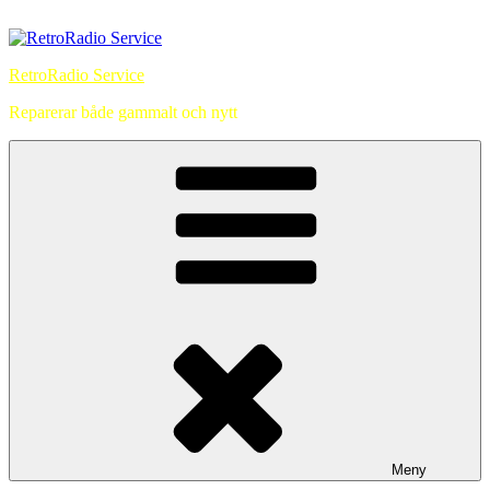
Hoppa
till
innehåll
RetroRadio Service
Reparerar både gammalt och nytt
Meny