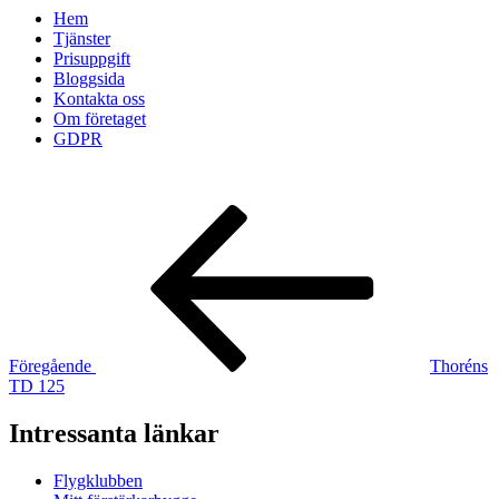
Hem
Tjänster
Prisuppgift
Bloggsida
Kontakta oss
Om företaget
GDPR
Inläggsnavigering
Föregående
inlägg
Föregående
Thoréns
TD 125
Intressanta länkar
Flygklubben