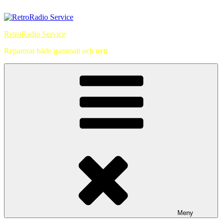
Hoppa
till
innehåll
RetroRadio Service
Reparerar både gammalt och nytt
Meny