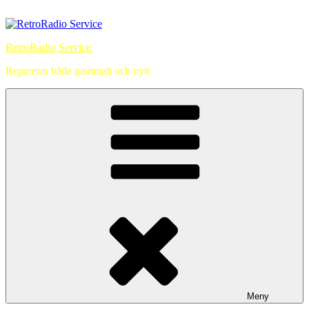
Hoppa
till
innehåll
RetroRadio Service
Reparerar både gammalt och nytt
Meny