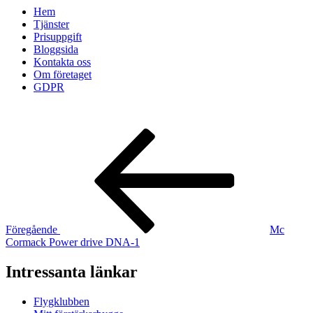
Hem
Tjänster
Prisuppgift
Bloggsida
Kontakta oss
Om företaget
GDPR
Inläggsnavigering
Föregående
inlägg
Föregående
Mc
Cormack Power drive DNA-1
Intressanta länkar
Flygklubben