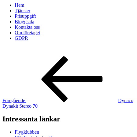
Hem
Tjänster
Prisuppgift
Bloggsida
Kontakta oss
Om företaget
GDPR
Inläggsnavigering
Föregående
inlägg
Föregående
Dynaco
Dynakit Stereo 70
Intressanta länkar
Flygklubben