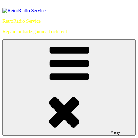
Hoppa
till
innehåll
RetroRadio Service
Reparerar både gammalt och nytt
Meny