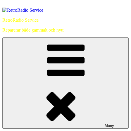
Hoppa
till
innehåll
RetroRadio Service
Reparerar både gammalt och nytt
Meny