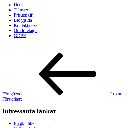
Hem
Tjänster
Prisuppgift
Bloggsida
Kontakta oss
Om företaget
GDPR
Inläggsnavigering
Föregående
inlägg
Föregående
Luxor
Förstärkare
Intressanta länkar
Flygklubben