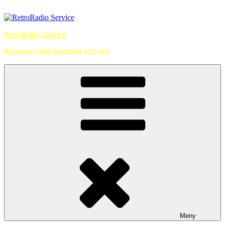
Hoppa
till
innehåll
RetroRadio Service
Reparerar både gammalt och nytt
Meny