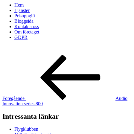
Hem
Tjänster
Prisuppgift
Bloggsida
Kontakta oss
Om företaget
GDPR
Inläggsnavigering
Föregående
inlägg
Föregående
Audio
Innovation series 800
Intressanta länkar
Flygklubben