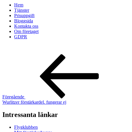
Hem
Tjänster
Prisuppgift
Bloggsida
Kontakta oss
Om företaget
GDPR
Inläggsnavigering
Föregående
inlägg
Föregående
Wurlitzer förstärkardel. fungerar ej
Intressanta länkar
Flygklubben