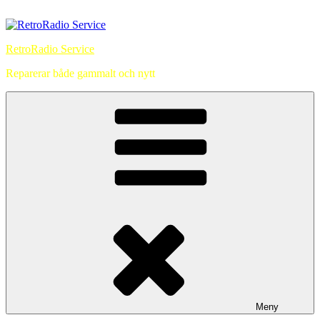
Hoppa
till
innehåll
RetroRadio Service
Reparerar både gammalt och nytt
Meny