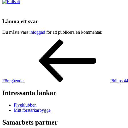
Lämna ett svar
Du måste vara
inloggad
för att publicera en kommentar.
Inläggsnavigering
Föregående
inlägg
Föregående
Philips 4
Intressanta länkar
Flygklubben
Mitt förstärkarbygge
Samarbets partner