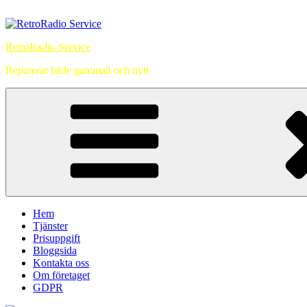
Hoppa
till
innehåll
RetroRadio Service
Reparerar både gammalt och nytt
Hem
Tjänster
Prisuppgift
Bloggsida
Kontakta oss
Om företaget
GDPR