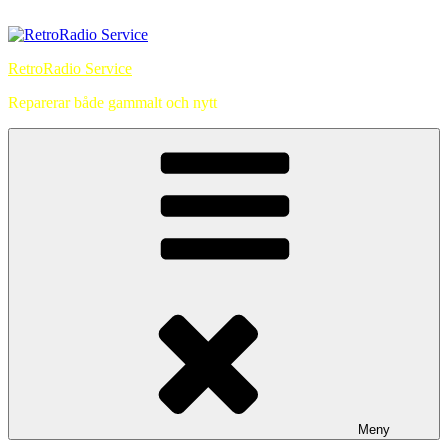
Hoppa
till
innehåll
RetroRadio Service
Reparerar både gammalt och nytt
Meny