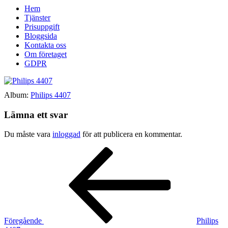
Hem
Tjänster
Prisuppgift
Bloggsida
Kontakta oss
Om företaget
GDPR
Album:
Philips 4407
Lämna ett svar
Du måste vara
inloggad
för att publicera en kommentar.
Inläggsnavigering
Föregående
inlägg
Föregående
Philips