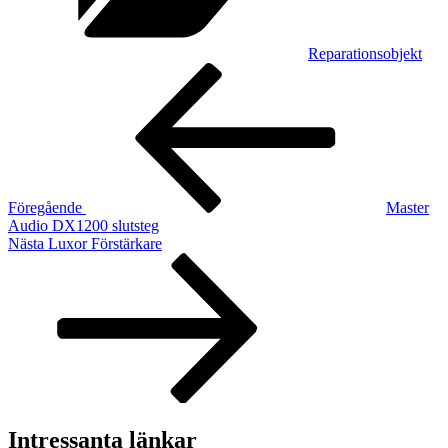
Reparationsobjekt
Inläggsnavigering
Föregående
inlägg
Föregående
Master
Audio DX1200 slutsteg
Nästa
Nästa
Luxor Förstärkare
inlägg
Intressanta länkar