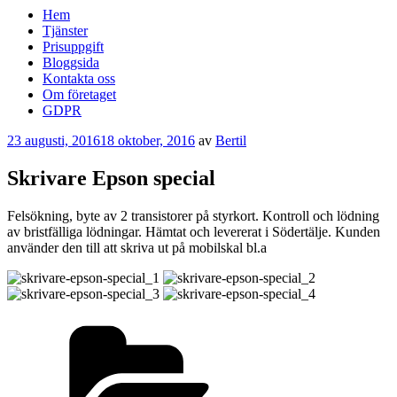
Hem
Tjänster
Prisuppgift
Bloggsida
Kontakta oss
Om företaget
GDPR
Publicerat
23 augusti, 2016
18 oktober, 2016
av
Bertil
Skrivare Epson special
Felsökning, byte av 2 transistorer på styrkort. Kontroll och lödning
av bristfälliga lödningar. Hämtat och levererat i Södertälje. Kunden
använder den till att skriva ut på mobilskal bl.a
Kategorier