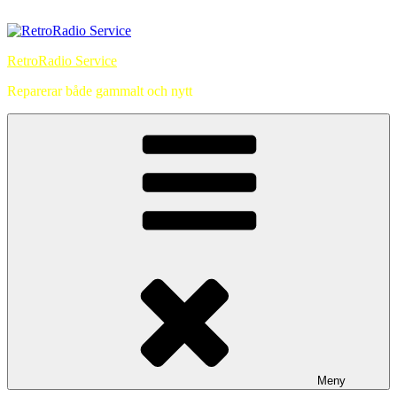
Hoppa
till
innehåll
RetroRadio Service
Reparerar både gammalt och nytt
Meny